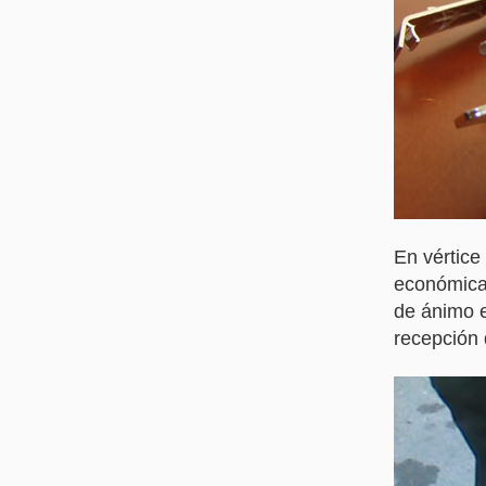
En vértic
económica
de ánimo e
recepción