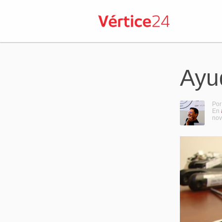
Ayu
Por
En
nov