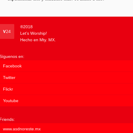
®
2018
Let’s Worship!
Hecho en Mty. MX.
Síguenos en:
Facebook
Twitter
Flickr
Youtube
Friends:
www.asdnoreste.mx