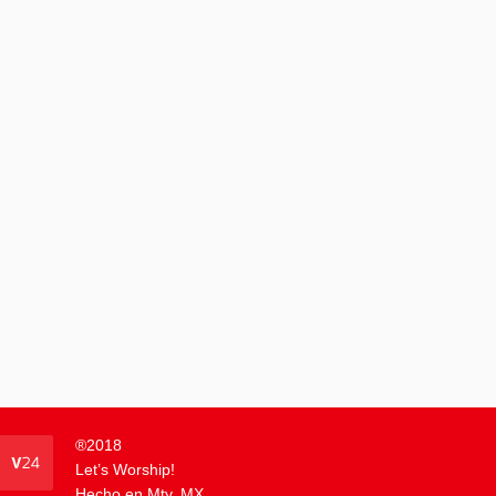
®
2018
Let’s Worship!
Hecho en Mty. MX.