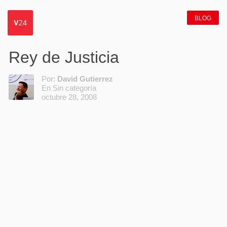
BLOG
Rey de Justicia
Por:
David Gutierrez
En Sin categoría
octubre 28, 2008