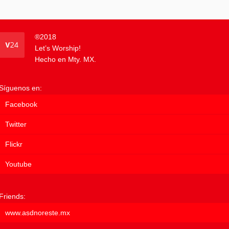
®
2018
Let’s Worship!
Hecho en Mty. MX.
Síguenos en:
Facebook
Twitter
Flickr
Youtube
Friends:
www.asdnoreste.mx