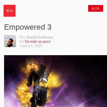
BLOG
Empowered 3
Por:
David Gutierrez
En
De todo un poco
marzo 6, 2009