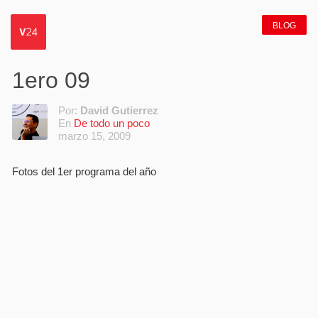
BLOG
1ero 09
Por:
David Gutierrez
En
De todo un poco
marzo 15, 2009
Fotos del 1er programa del año