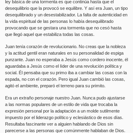
ley básica de una tormenta es que continúa hasta que el
desequilibrio que la provocó se equilibre. Y así­ era Juan, un tipo
desequilibrado y un desestabilizador. La falta de autenticidad en
la vida espiritual de las personas lo habí­a desequilibrado
provocando que se gestara una tormenta que no cesó hasta
que llegó aquel que estabiliza todas las cosas.
Juan tení­a corazón de revolucionario. No creas que la nobleza
y la actitud gentil eran naturales en su personalidad de espiga
punzante. Juan no esperaba a Jesús como cordero inocente, él
aguardaba a Jesús como el lí­der de una revolución polí­tica y
social. Él pensaba que su primo iba a cambiar las cosas con la
espada, no con el corazón. Pero igual Juan cambió las cosas,
agitó el ambiente, preparó el terreno para su primito.
Era un extraño personaje nuestro Juan. Nunca pudo ajustarse
a las normas populares de un estilo de vida que trocaba la
expresión personal por la adaptación a un molde sutilmente
impuesto por el liderazgo polí­tico y eclesiástico de esos dí­as.
Resultaba fascinante ver a alguien hablando de Dios sin
parecerse a las personas que comúnmente hablaban de Dios.