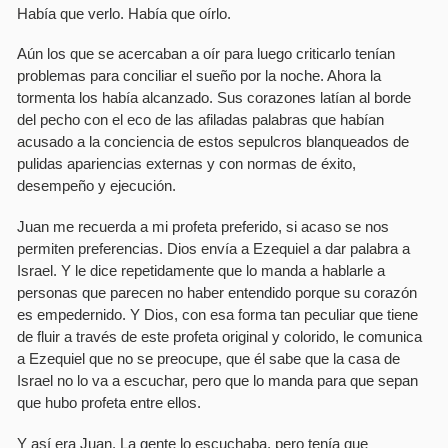
Habí­a que verlo. Habí­a que oí­rlo.
Aún los que se acercaban a oí­r para luego criticarlo tení­an
problemas para conciliar el sueño por la noche. Ahora la
tormenta los habí­a alcanzado. Sus corazones latí­an al borde
del pecho con el eco de las afiladas palabras que habí­an
acusado a la conciencia de estos sepulcros blanqueados de
pulidas apariencias externas y con normas de éxito,
desempeño y ejecución.
Juan me recuerda a mi profeta preferido, si acaso se nos
permiten preferencias. Dios enví­a a Ezequiel a dar palabra a
Israel. Y le dice repetidamente que lo manda a hablarle a
personas que parecen no haber entendido porque su corazón
es empedernido. Y Dios, con esa forma tan peculiar que tiene
de fluir a través de este profeta original y colorido, le comunica
a Ezequiel que no se preocupe, que él sabe que la casa de
Israel no lo va a escuchar, pero que lo manda para que sepan
que hubo profeta entre ellos.
Y así­ era Juan. La gente lo escuchaba, pero tení­a que