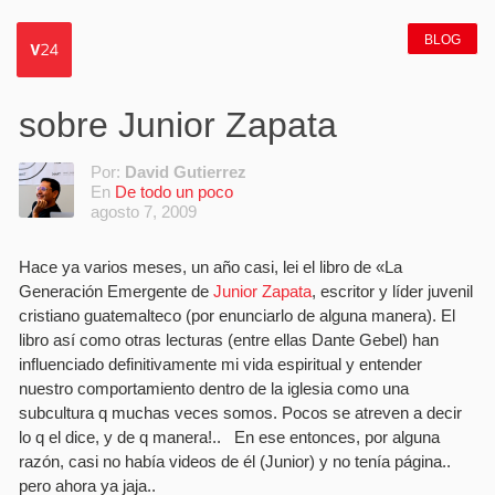
BLOG
sobre Junior Zapata
Por:
David Gutierrez
En
De todo un poco
agosto 7, 2009
Hace ya varios meses, un año casi, lei el libro de «La
Generación Emergente de
Junior Zapata
, escritor y lí­der juvenil
cristiano guatemalteco (por enunciarlo de alguna manera). El
libro así­ como otras lecturas (entre ellas Dante Gebel) han
influenciado definitivamente mi vida espiritual y entender
nuestro comportamiento dentro de la iglesia como una
subcultura q muchas veces somos. Pocos se atreven a decir
lo q el dice, y de q manera!.. En ese entonces, por alguna
razón, casi no habí­a videos de él (Junior) y no tení­a página..
pero ahora ya jaja..