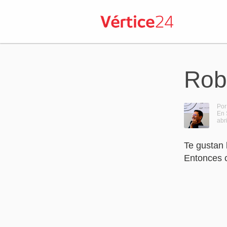
Rob 
Por
En 
abr
Te gustan 
Entonces 