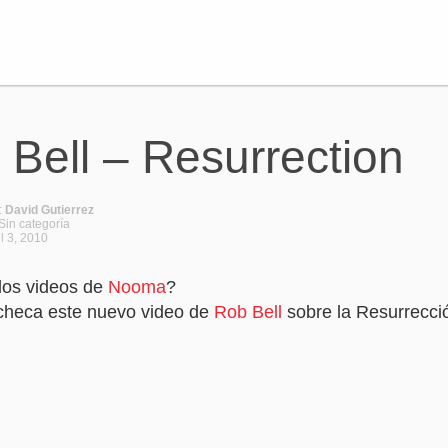
Bell – Resurrection
:
David Gutierrez
Sin categoría
il 3, 2010
los videos de
Nooma
?
checa este nuevo video de
Rob Bell
sobre la Resurrecci