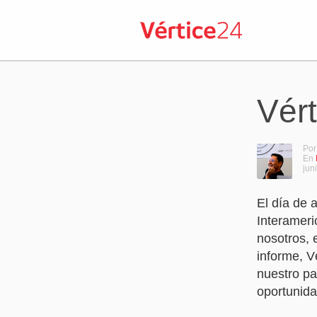
Vért
Por
En
jun
El dí­a de 
Interameri
nosotros, 
informe, V
nuestro pa
oportunidad