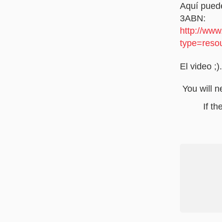
Aquí­ pued
3ABN:
http://www
type=reso
El video ;)
You will n
If t