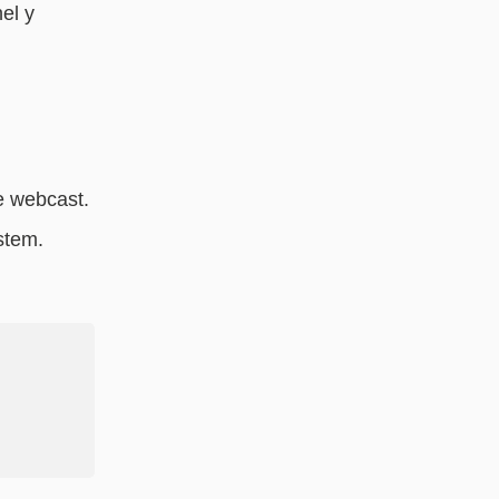
el y
e webcast.
stem.