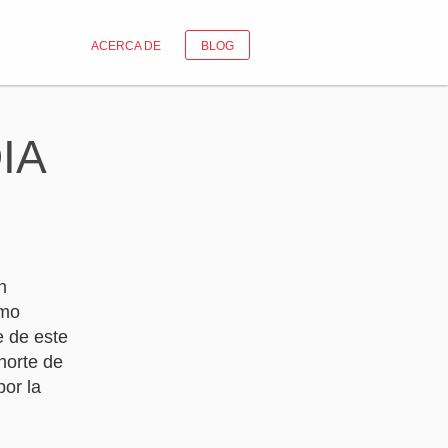
ACERCA DE
BLOG
DIA
n
omo
e de este
norte de
por la