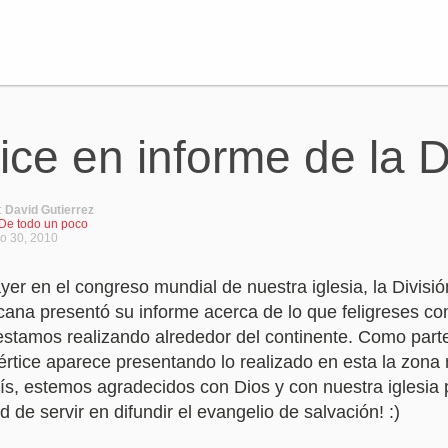
ice en informe de la 
:
David Gutierrez
De todo un poco
io 30, 2010
ayer en el congreso mundial de nuestra iglesia, la Divisió
cana presentó su informe acerca de lo que feligreses c
estamos realizando alrededor del continente. Como part
értice aparece presentando lo realizado en esta la zona 
í­s, estemos agradecidos con Dios y con nuestra iglesia 
 de servir en difundir el evangelio de salvación! :)