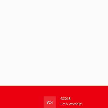
®
2018
Let’s Worship!