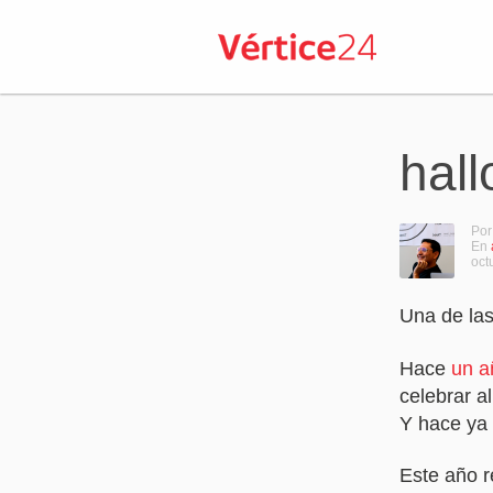
hal
Por
En
oct
Una de las
Hace
un a
celebrar a
Y hace ya 
Este año r