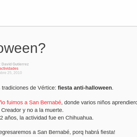
loween?
:
David Gutierrez
actividades
ubre 25, 2010
 tradiciones de Vértice:
fiesta anti-halloween
.
ño fuimos a San Bernabé
, donde varios niños aprendier
l Creador y no a la muerte.
2 años, la actividad fue en Chihuahua.
egresaremos a San Bernabé, porq habrá fiesta!