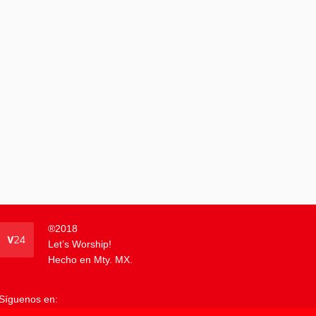
®
2018
Let’s Worship!
Hecho en Mty. MX.
Síguenos en: