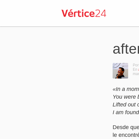
aft
Por
En
mar
«In a mome
You were b
Lifted out 
I am found
Desde que
le encontr