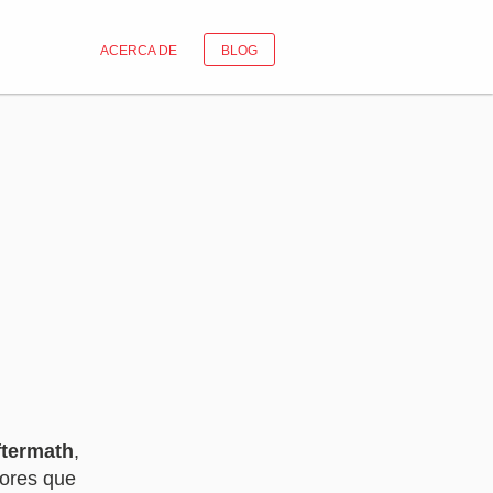
ACERCA DE
BLOG
ftermath
,
iores que