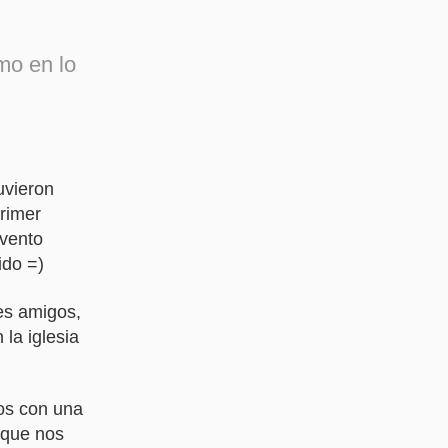
omo en lo
uvieron
rimer
evento
ido =)
es amigos,
la iglesia
os con una
d que nos