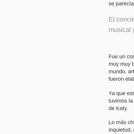
se parecí­
El concie
musical 
Fue un con
muy muy b
mundo, art
fueron ela
Ya que es
tuvimos la
de Katy.
Lo más chi
inquietud,