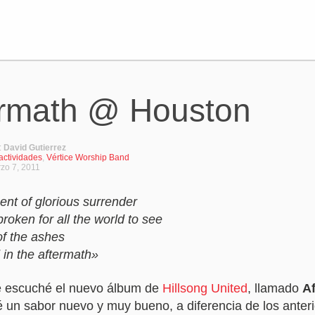
ermath @ Houston
:
David Gutierrez
actividades
,
Vértice Worship Band
zo 7, 2011
nt of glorious surrender
roken for all the world to see
of the ashes
 in the aftermath»
 escuché el nuevo álbum de
Hillsong United
, llamado
A
é un sabor nuevo y muy bueno, a diferencia de los anter