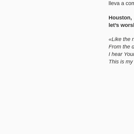
lleva a co
Houston,
let’s wors
«Like the r
From the d
I hear You
This is m