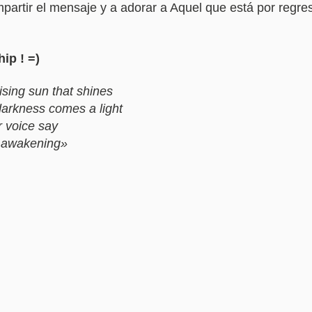
mpartir el mensaje y a adorar a Aquel que está por regres
hip ! =)
ising sun that shines
arkness comes a light
r voice say
y awakening»