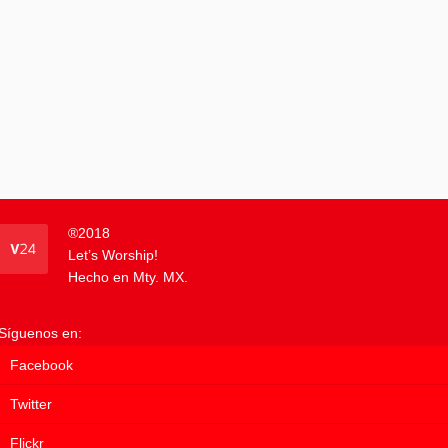
®
2018
Let’s Worship!
Hecho en Mty. MX.
Síguenos en:
Facebook
Twitter
Flickr