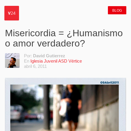
BLOG
Misericordia = ¿Humanismo
o amor verdadero?
Por:
David Gutierrez
En
Iglesia Juvenil ASD Vértice
abril 6, 2011