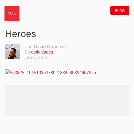
BLOG
Heroes
Por:
David Gutierrez
En
actividades
julio 6, 2012