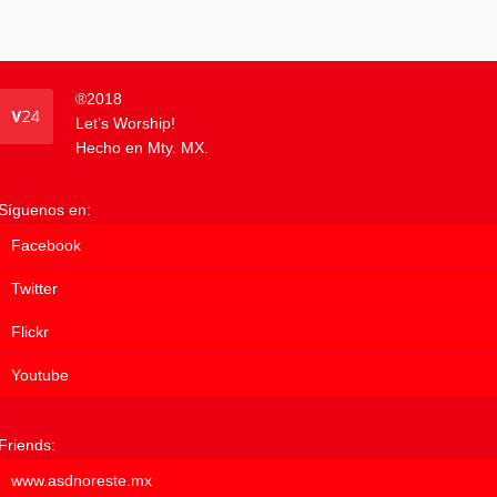
®
2018
Let’s Worship!
Hecho en Mty. MX.
Síguenos en:
Facebook
Twitter
Flickr
Youtube
Friends:
www.asdnoreste.mx