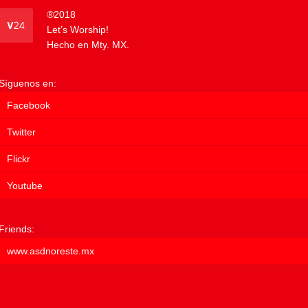
®
2018
Let’s Worship!
Hecho en Mty. MX.
Síguenos en:
Facebook
Twitter
Flickr
Youtube
Friends:
www.asdnoreste.mx